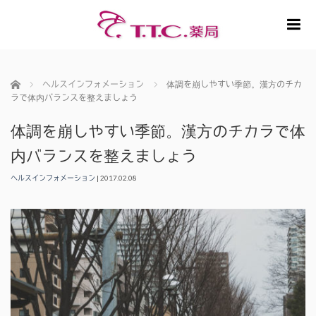
m
ホーム
ヘルスインフォメーション
体調を崩しやすい季節。漢方のチカ
ラで体内バランスを整えましょう
体調を崩しやすい季節。漢方のチカラで体
内バランスを整えましょう
ヘルスインフォメーション
|
2017.02.08